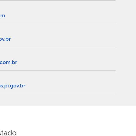
com
ov.br
.com.br
.pi.gov.br
stado