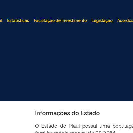
al
Estatísticas
Facilitação de Investimento
Legislação
Acordos
Informações do Estado
O Estado do Piauí possui uma populaç
familiar média mensal de R$ 2.354.